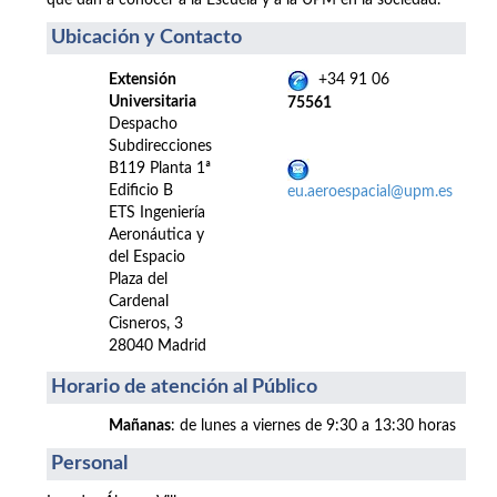
que dan a conocer a la Escuela y a la UPM en la sociedad.
Ubicación y Contacto
Extensión
+34 91 06
Universitaria
75561
Despacho
Subdirecciones
B119 Planta 1ª
Edificio B
eu.aeroespacial@upm.es
ETS Ingeniería
Aeronáutica y
del Espacio
Plaza del
Cardenal
Cisneros, 3
28040 Madrid
Horario de atención al Público
Mañanas
: de lunes a viernes de 9:30 a 13:30 horas
Personal