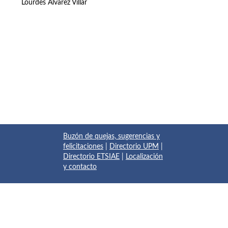
Lourdes Álvarez Villar
Buzón de quejas, sugerencias y
felicitaciones
|
Directorio UPM
|
Directorio ETSIAE
|
Localización
y contacto
© 2017 Escuela Técnica Superior de Ingeniería Aeronáutica y
del Espacio