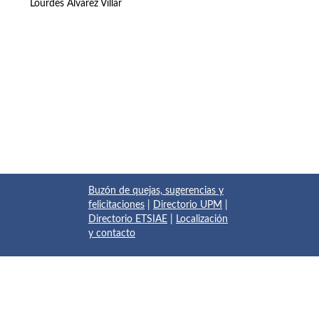
Lourdes Álvarez Villar
Buzón de quejas, sugerencias y
felicitaciones
|
Directorio UPM
|
Directorio ETSIAE
|
Localización
y contacto
© 2017 Escuela Técnica Superior de Ingeniería Aeronáutica y
del Espacio