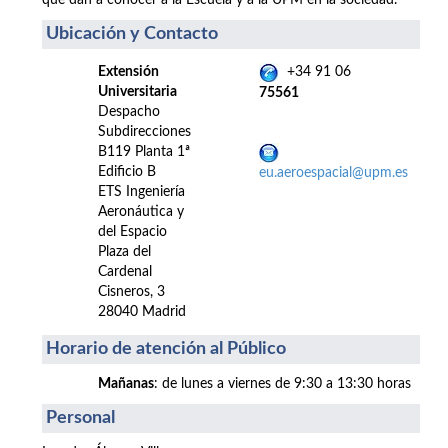
que dan a conocer a la Escuela y a la UPM en la sociedad.
Ubicación y Contacto
Extensión
+34 91 06
Universitaria
75561
Despacho
Subdirecciones
B119 Planta 1ª
Edificio B
eu.aeroespacial@upm.es
ETS Ingeniería
Aeronáutica y
del Espacio
Plaza del
Cardenal
Cisneros, 3
28040 Madrid
Horario de atención al Público
Mañanas
: de lunes a viernes de 9:30 a 13:30 horas
Personal