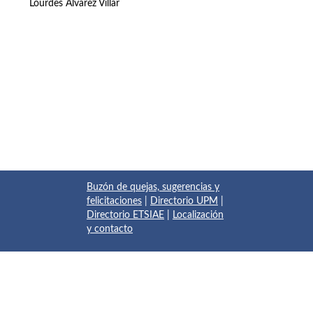
Lourdes Álvarez Villar
Buzón de quejas, sugerencias y
felicitaciones
|
Directorio UPM
|
Directorio ETSIAE
|
Localización
y contacto
© 2017 Escuela Técnica Superior de Ingeniería Aeronáutica y
del Espacio