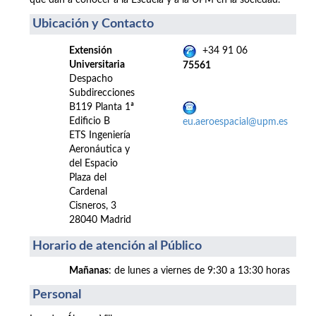
que dan a conocer a la Escuela y a la UPM en la sociedad.
Ubicación y Contacto
Extensión
+34 91 06
Universitaria
75561
Despacho
Subdirecciones
B119 Planta 1ª
Edificio B
eu.aeroespacial@upm.es
ETS Ingeniería
Aeronáutica y
del Espacio
Plaza del
Cardenal
Cisneros, 3
28040 Madrid
Horario de atención al Público
Mañanas
: de lunes a viernes de 9:30 a 13:30 horas
Personal