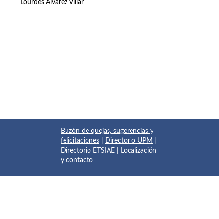
Lourdes Álvarez Villar
Buzón de quejas, sugerencias y
felicitaciones
|
Directorio UPM
|
Directorio ETSIAE
|
Localización
y contacto
© 2017 Escuela Técnica Superior de Ingeniería Aeronáutica y
del Espacio