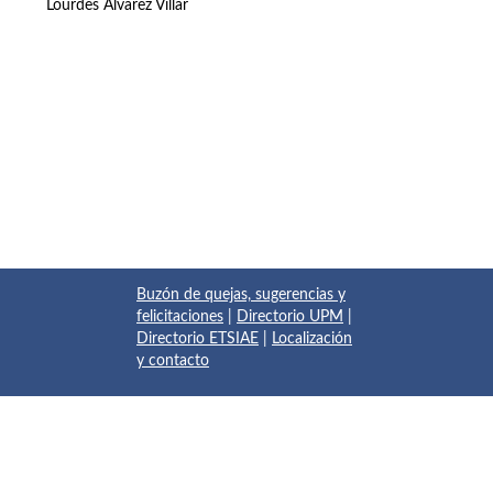
Lourdes Álvarez Villar
Buzón de quejas, sugerencias y
felicitaciones
|
Directorio UPM
|
Directorio ETSIAE
|
Localización
y contacto
© 2017 Escuela Técnica Superior de Ingeniería Aeronáutica y
del Espacio