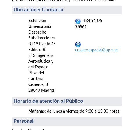
que dan a conocer a la Escuela y a la UPM en la sociedad.
Ubicación y Contacto
Extensión
+34 91 06
Universitaria
75561
Despacho
Subdirecciones
B119 Planta 1ª
Edificio B
eu.aeroespacial@upm.es
ETS Ingeniería
Aeronáutica y
del Espacio
Plaza del
Cardenal
Cisneros, 3
28040 Madrid
Horario de atención al Público
Mañanas
: de lunes a viernes de 9:30 a 13:30 horas
Personal