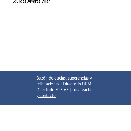
Lourdes Álvarez Villar
Buzón de quejas, sugerencias y
felicitaciones
|
Directorio UPM
|
Directorio ETSIAE
|
Localización
y contacto
© 2017 Escuela Técnica Superior de Ingeniería Aeronáutica y
del Espacio