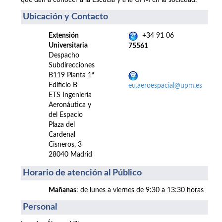
que dan a conocer a la Escuela y a la UPM en la sociedad.
Ubicación y Contacto
Extensión
+34 91 06
Universitaria
75561
Despacho
Subdirecciones
B119 Planta 1ª
Edificio B
eu.aeroespacial@upm.es
ETS Ingeniería
Aeronáutica y
del Espacio
Plaza del
Cardenal
Cisneros, 3
28040 Madrid
Horario de atención al Público
Mañanas
: de lunes a viernes de 9:30 a 13:30 horas
Personal