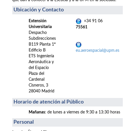
que dan a conocer a la Escuela y a la UPM en la sociedad.
Ubicación y Contacto
Extensión
+34 91 06
Universitaria
75561
Despacho
Subdirecciones
B119 Planta 1ª
Edificio B
eu.aeroespacial@upm.es
ETS Ingeniería
Aeronáutica y
del Espacio
Plaza del
Cardenal
Cisneros, 3
28040 Madrid
Horario de atención al Público
Mañanas
: de lunes a viernes de 9:30 a 13:30 horas
Personal