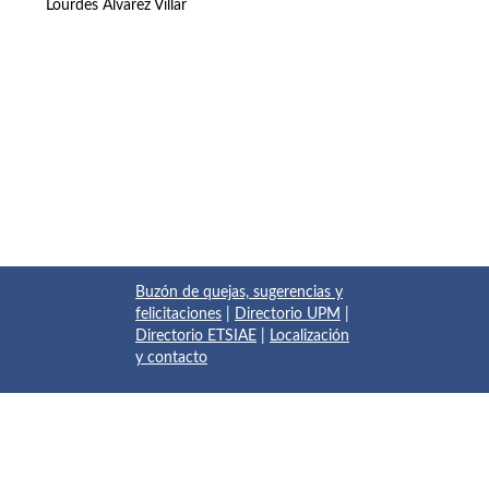
Lourdes Álvarez Villar
Buzón de quejas, sugerencias y
felicitaciones
|
Directorio UPM
|
Directorio ETSIAE
|
Localización
y contacto
© 2017 Escuela Técnica Superior de Ingeniería Aeronáutica y
del Espacio