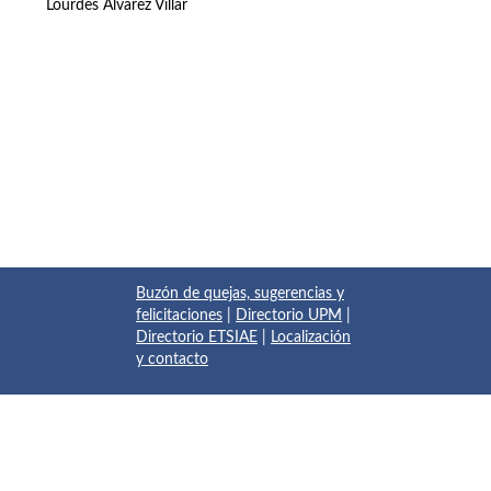
Lourdes Álvarez Villar
Buzón de quejas, sugerencias y
felicitaciones
|
Directorio UPM
|
Directorio ETSIAE
|
Localización
y contacto
© 2017 Escuela Técnica Superior de Ingeniería Aeronáutica y
del Espacio