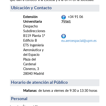
que dan a conocer a la Escuela y a la UPM en la sociedad.
Ubicación y Contacto
Extensión
+34 91 06
Universitaria
75561
Despacho
Subdirecciones
B119 Planta 1ª
Edificio B
eu.aeroespacial@upm.es
ETS Ingeniería
Aeronáutica y
del Espacio
Plaza del
Cardenal
Cisneros, 3
28040 Madrid
Horario de atención al Público
Mañanas
: de lunes a viernes de 9:30 a 13:30 horas
Personal