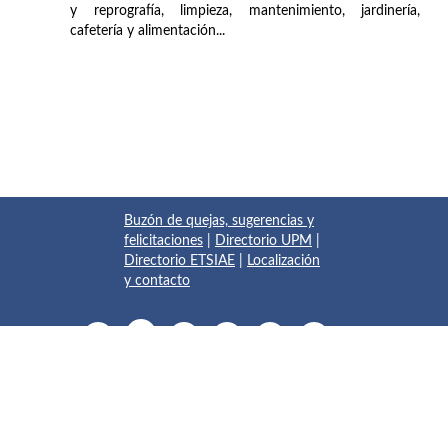
y reprografía, limpieza, mantenimiento, jardinería,
cafetería y alimentación...
Buzón de quejas, sugerencias y
felicitaciones
|
Directorio UPM
|
Directorio ETSIAE
|
Localización
y contacto
© 2017 Escuela Técnica Superior de Ingeniería Aeronáutica y
del Espacio
Pza. del Cardenal Cisneros, 3
✆ 910675534 - 910675572
info.aeroespacial@upm.es