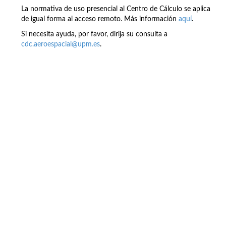
La normativa de uso presencial al Centro de Cálculo se aplica
de igual forma al acceso remoto. Más información
aquí
.
Si necesita ayuda, por favor, dirija su consulta a
cdc.aeroespacial@upm.es
.
Buzón de quejas, sugerencias y
felicitaciones
|
Directorio UPM
|