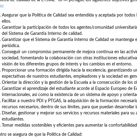
lítica de Calidad de la ETSIAE- UPM persigue los siguientes objetivos gen
ro
:
Asegurar que la Política de Calidad sea entendida y aceptada por todos 
ellos.
Garantizar la participación de todos los agentes/comunidad universitaria
del Sistema de Garantía Interno de calidad.
Garantizar que el Sistema de Garantía Interno de Calidad se mantenga e
periódica.
Conseguir un compromiso permanente de mejora continua en las activid
sociedad, fomentando la colaboración con otras instituciones educativa
visión de los diferentes grupos de interés y los cambios en el entorno.
Proporcionar una formación dirigida hacia la excelencia, garantizando 
expectativas de nuestros estudiantes, empleadores y la sociedad en gene
Orientar la dirección y la gestión de la Escuela a la consecución de los 
Garantizar el aprendizaje del estudiante acorde al Espacio Europeo de E
internacionales, así como la existencia de un sistema de apoyo y orienta
Facilitar a nuestro PDI y PTGAS, la adquisición de la formación necesaria 
recursos necesarios, dentro de sus límites, para que puedan desarrollar 
Diseñar, gestionar y mejorar sus servicios y recursos materiales para s
estudiantes.
Tomar medidas sostenibles y eficientes para aumentar la confortabilidad 
ntro se asegura de que la Política de Calidad: