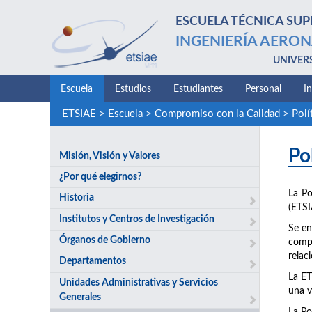
ESCUELA TÉCNICA SUP
INGENIERÍA AERON
UNIVER
Escuela
Estudios
Estudiantes
Personal
I
ETSIAE
>
Escuela
>
Compromiso con la Calidad
>
Polí
Po
Misión, Visión y Valores
¿Por qué elegirnos?
La Po
Historia
(ETSI
Institutos y Centros de Investigación
Se en
Órganos de Gobierno
compr
relac
Departamentos
La ET
Unidades Administrativas y Servicios
una v
Generales