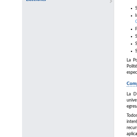
La Po
Polit
espec
Com
La D
unive
egres
Todos
inter
recur
aplic