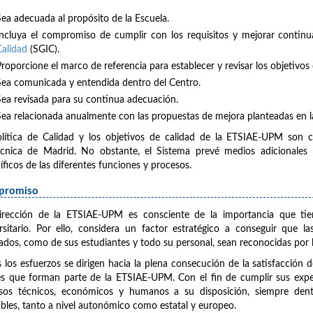
Sea adecuada al propósito de la Escuela.
Incluya el compromiso de cumplir con los requisitos y mejorar contin
Calidad
(SGIC).
Proporcione el marco de referencia para establecer y revisar los objetivos 
Sea comunicada y entendida dentro del Centro.
Sea revisada para su continua adecuación.
Sea relacionada anualmente con las propuestas de mejora planteadas en l
lítica de Calidad y los objetivos de calidad de la ETSIAE-UPM son c
écnica de Madrid. No obstante, el Sistema prevé medios adicionales 
íficos de las diferentes funciones y procesos.
promiso
irección de la ETSIAE-UPM es consciente de la importancia que tien
rsitario. Por ello, considera un factor estratégico a conseguir que l
ados, como de sus estudiantes y todo su personal, sean reconocidas por l
 los esfuerzos se dirigen hacia la plena consecución de la satisfacción 
és que forman parte de la ETSIAE-UPM. Con el fin de cumplir sus expe
sos técnicos, económicos y humanos a su disposición, siempre dentro
ables, tanto a nivel autonómico como estatal y europeo.