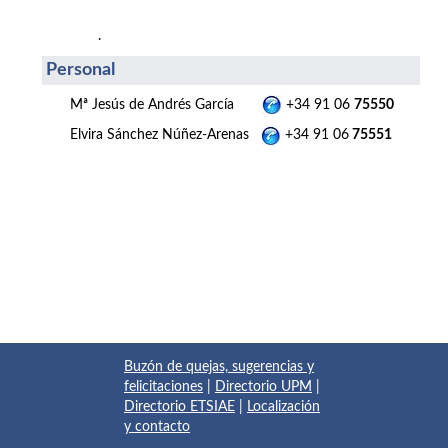
.
Personal
Mª Jesús de Andrés García
+34 91 06
75550
Elvira Sánchez Núñez-Arenas
+34 91 06
75551
Buzón de quejas, sugerencias y
felicitaciones
|
Directorio UPM
|
Directorio ETSIAE
|
Localización
y contacto