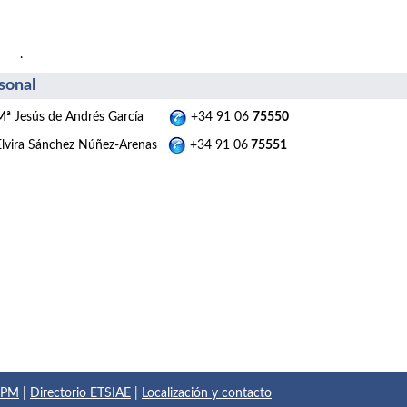
.
sonal
Mª Jesús de Andrés García
+34 91 06
75550
Elvira Sánchez Núñez-Arenas
+34 91 06
75551
 UPM
|
Directorio ETSIAE
|
Localización y contacto