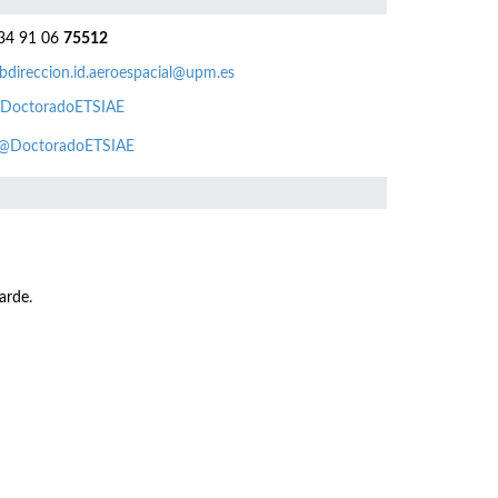
4 91 06
75512
bdireccion.id.aeroespacial@upm.es
DoctoradoETSIAE
@DoctoradoETSIAE
arde.