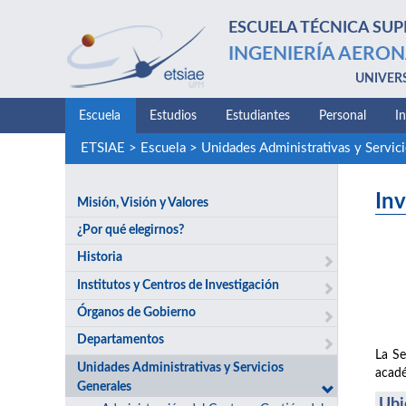
ESCUELA TÉCNICA SUP
INGENIERÍA AERON
UNIVER
Escuela
Estudios
Estudiantes
Personal
I
ETSIAE
>
Escuela
>
Unidades Administrativas y Servic
Inv
Misión, Visión y Valores
¿Por qué elegirnos?
Historia
Institutos y Centros de Investigación
Órganos de Gobierno
Departamentos
La Se
Unidades Administrativas y Servicios
acadé
Generales
Ubi