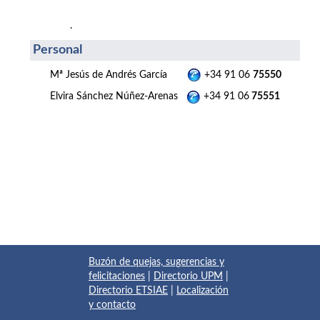
.
Personal
Mª Jesús de Andrés García
+34 91 06
75550
Elvira Sánchez Núñez-Arenas
+34 91 06
75551
Buzón de quejas, sugerencias y
felicitaciones
|
Directorio UPM
|
Directorio ETSIAE
|
Localización
y contacto