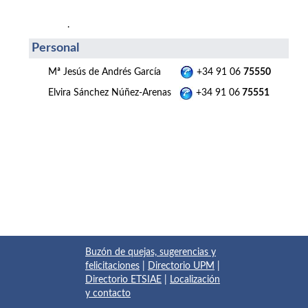
.
Personal
Mª Jesús de Andrés García
+34 91 06
75550
Elvira Sánchez Núñez-Arenas
+34 91 06
75551
Buzón de quejas, sugerencias y
felicitaciones
|
Directorio UPM
|
Directorio ETSIAE
|
Localización
y contacto