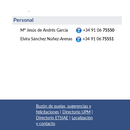
.
Personal
Mª Jesús de Andrés García
+34 91 06
75550
Elvira Sánchez Núñez-Arenas
+34 91 06
75551
Buzón de quejas, sugerencias y
felicitaciones
|
Directorio UPM
|
Directorio ETSIAE
|
Localización
y contacto