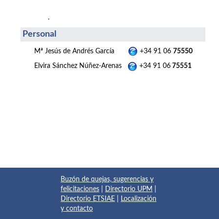
.
Personal
Mª Jesús de Andrés García
+34 91 06
75550
Elvira Sánchez Núñez-Arenas
+34 91 06
75551
Buzón de quejas, sugerencias y
felicitaciones
|
Directorio UPM
|
Directorio ETSIAE
|
Localización
y contacto