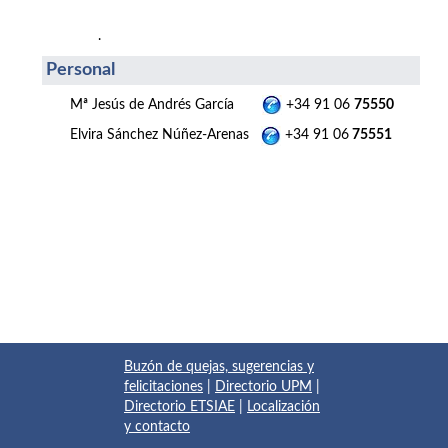
.
Personal
Mª Jesús de Andrés García
+34 91 06
75550
Elvira Sánchez Núñez-Arenas
+34 91 06
75551
Buzón de quejas, sugerencias y
felicitaciones
|
Directorio UPM
|
Directorio ETSIAE
|
Localización
y contacto