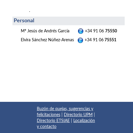
.
Personal
Mª Jesús de Andrés García
+34 91 06
75550
Elvira Sánchez Núñez-Arenas
+34 91 06
75551
Buzón de quejas, sugerencias y
felicitaciones
|
Directorio UPM
|
Directorio ETSIAE
|
Localización
y contacto