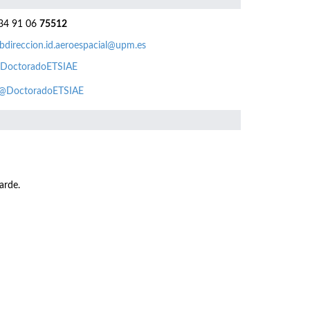
4 91 06
75512
bdireccion.id.aeroespacial@upm.es
DoctoradoETSIAE
@DoctoradoETSIAE
arde.