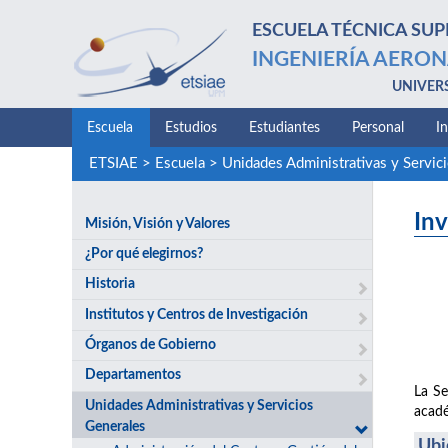
ESCUELA TÉCNICA SUP
INGENIERÍA AERON
UNIVER
Escuela
Estudios
Estudiantes
Personal
I
ETSIAE
>
Escuela
>
Unidades Administrativas y Servic
Inv
Misión, Visión y Valores
¿Por qué elegirnos?
Historia
Institutos y Centros de Investigación
Órganos de Gobierno
Departamentos
La Se
Unidades Administrativas y Servicios
acadé
Generales
Ubi