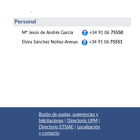
.
Personal
Mª Jesús de Andrés García
+34 91 06
75550
Elvira Sánchez Núñez-Arenas
+34 91 06
75551
Buzón de quejas, sugerencias y
felicitaciones
|
Directorio UPM
|
Directorio ETSIAE
|
Localización
y contacto