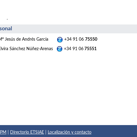
.
sonal
Mª Jesús de Andrés García
+34 91 06
75550
Elvira Sánchez Núñez-Arenas
+34 91 06
75551
 UPM
|
Directorio ETSIAE
|
Localización y contacto