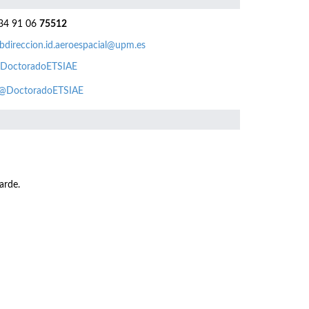
4 91 06
75512
bdireccion.id.aeroespacial@upm.es
DoctoradoETSIAE
@DoctoradoETSIAE
arde.