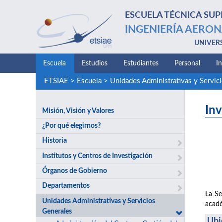
ESCUELA TÉCNICA SUP
INGENIERÍA AERON
UNIVER
Escuela
Estudios
Estudiantes
Personal
I
ETSIAE
>
Escuela
>
Unidades Administrativas y Servic
Inv
Misión, Visión y Valores
¿Por qué elegirnos?
Historia
Institutos y Centros de Investigación
Órganos de Gobierno
Departamentos
La Se
Unidades Administrativas y Servicios
acadé
Generales
Ubi