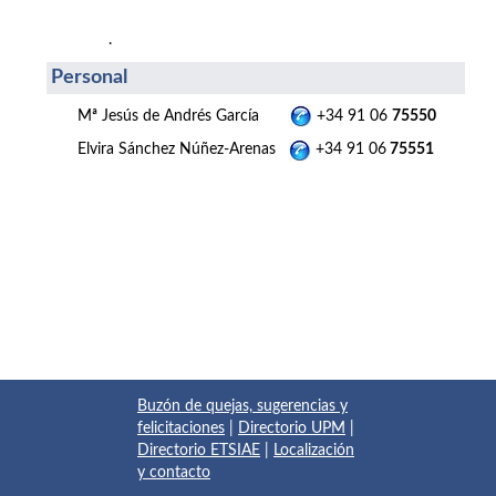
.
Personal
Mª Jesús de Andrés García
+34 91 06
75550
Elvira Sánchez Núñez-Arenas
+34 91 06
75551
Buzón de quejas, sugerencias y
felicitaciones
|
Directorio UPM
|
Directorio ETSIAE
|
Localización
y contacto