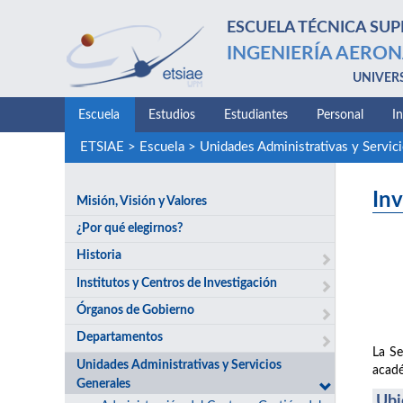
ESCUELA TÉCNICA SUP
INGENIERÍA AERON
UNIVER
Escuela
Estudios
Estudiantes
Personal
I
ETSIAE
>
Escuela
>
Unidades Administrativas y Servic
Inv
Misión, Visión y Valores
¿Por qué elegirnos?
Historia
Institutos y Centros de Investigación
Órganos de Gobierno
Departamentos
La Se
Unidades Administrativas y Servicios
acadé
Generales
Ubi