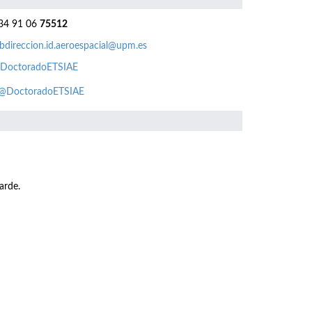
4 91 06
75512
bdireccion.id.aeroespacial@upm.es
DoctoradoETSIAE
@DoctoradoETSIAE
arde.