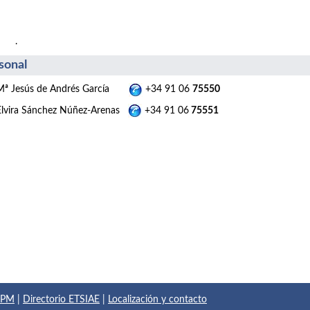
.
sonal
Mª Jesús de Andrés García
+34 91 06
75550
Elvira Sánchez Núñez-Arenas
+34 91 06
75551
 UPM
|
Directorio ETSIAE
|
Localización y contacto