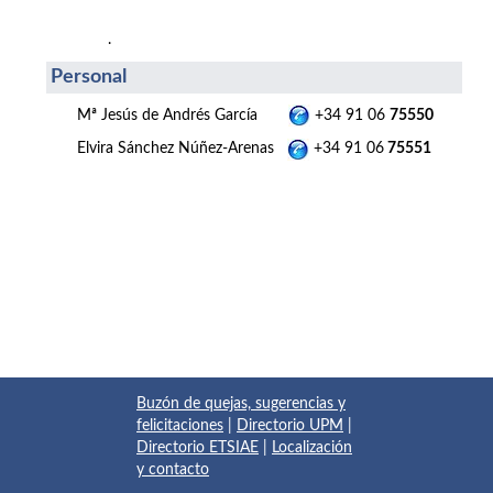
.
Personal
Mª Jesús de Andrés García
+34 91 06
75550
Elvira Sánchez Núñez-Arenas
+34 91 06
75551
Buzón de quejas, sugerencias y
felicitaciones
|
Directorio UPM
|
Directorio ETSIAE
|
Localización
y contacto