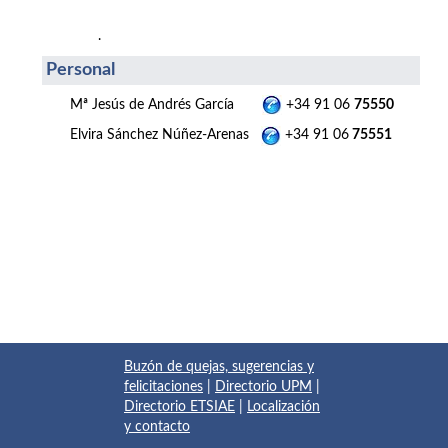
.
Personal
Mª Jesús de Andrés García
+34 91 06
75550
Elvira Sánchez Núñez-Arenas
+34 91 06
75551
Buzón de quejas, sugerencias y
felicitaciones
|
Directorio UPM
|
Directorio ETSIAE
|
Localización
y contacto