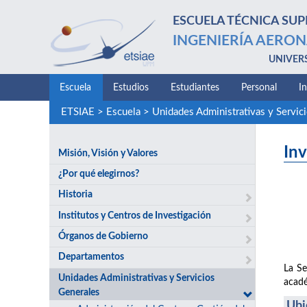
ESCUELA TÉCNICA SUP
INGENIERÍA AERON
UNIVER
Escuela
Estudios
Estudiantes
Personal
I
ETSIAE
>
Escuela
>
Unidades Administrativas y Servic
Inv
Misión, Visión y Valores
¿Por qué elegirnos?
Historia
Institutos y Centros de Investigación
Órganos de Gobierno
Departamentos
La Se
Unidades Administrativas y Servicios
acadé
Generales
Ubi