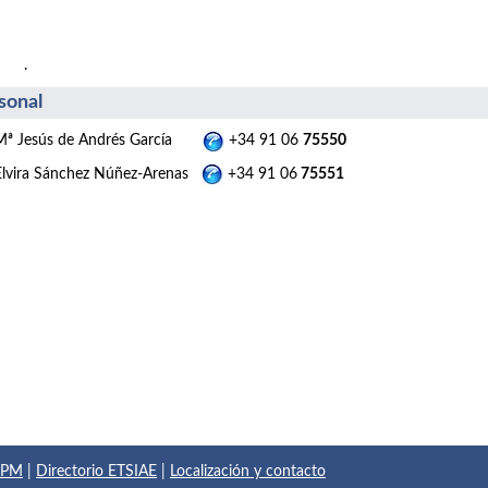
.
sonal
Mª Jesús de Andrés García
+34 91 06
75550
Elvira Sánchez Núñez-Arenas
+34 91 06
75551
 UPM
|
Directorio ETSIAE
|
Localización y contacto