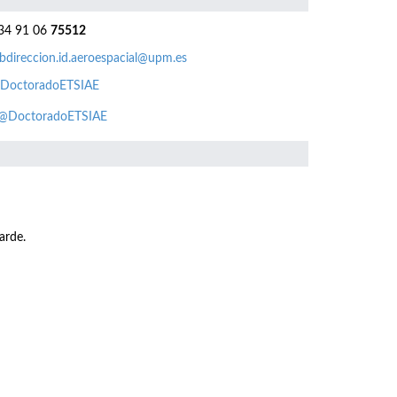
4 91 06
75512
bdireccion.id.aeroespacial@upm.es
DoctoradoETSIAE
@DoctoradoETSIAE
arde.