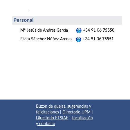
.
Personal
Mª Jesús de Andrés García
+34 91 06
75550
Elvira Sánchez Núñez-Arenas
+34 91 06
75551
Buzón de quejas, sugerencias y
felicitaciones
|
Directorio UPM
|
Directorio ETSIAE
|
Localización
y contacto