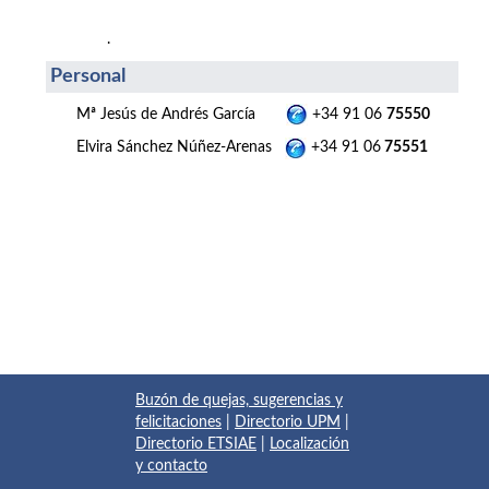
.
Personal
Mª Jesús de Andrés García
+34 91 06
75550
Elvira Sánchez Núñez-Arenas
+34 91 06
75551
Buzón de quejas, sugerencias y
felicitaciones
|
Directorio UPM
|
Directorio ETSIAE
|
Localización
y contacto