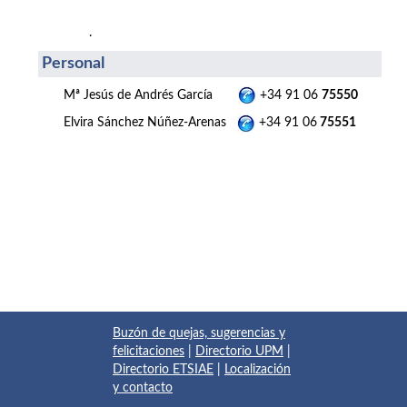
.
Personal
Mª Jesús de Andrés García
+34 91 06
75550
Elvira Sánchez Núñez-Arenas
+34 91 06
75551
Buzón de quejas, sugerencias y
felicitaciones
|
Directorio UPM
|
Directorio ETSIAE
|
Localización
y contacto