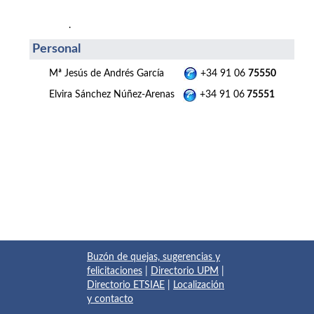
.
Personal
Mª Jesús de Andrés García
+34 91 06
75550
Elvira Sánchez Núñez-Arenas
+34 91 06
75551
Buzón de quejas, sugerencias y
felicitaciones
|
Directorio UPM
|
Directorio ETSIAE
|
Localización
y contacto