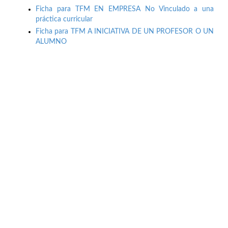
Ficha para TFM EN EMPRESA No Vinculado a una
práctica curricular
Ficha para TFM A INICIATIVA DE UN PROFESOR O UN
ALUMNO
Buzón de quejas, sugerencias y
felicitaciones
|
Directorio UPM
|