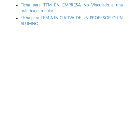
Ficha para TFM EN EMPRESA No Vinculado a una
práctica curricular
Ficha para TFM A INICIATIVA DE UN PROFESOR O UN
ALUMNO
Buzón de quejas, sugerencias y
felicitaciones
|
Directorio UPM
|