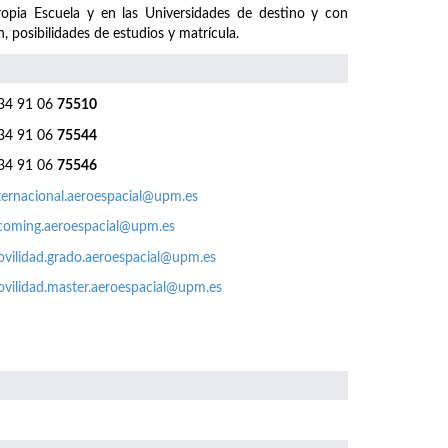
ropia Escuela y en las Universidades de destino y con
, posibilidades de estudios y matrícula.
4 91 06
75510
4 91 06
75544
4 91 06
75546
ternacional.aeroespacial@upm.es
coming.aeroespacial@upm.es
vilidad.grado.aeroespacial@upm.es
vilidad.master.aeroespacial@upm.es