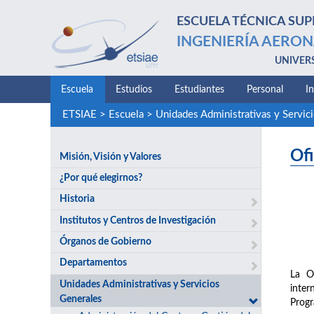
ESCUELA TÉCNICA SUP
INGENIERÍA AERON
UNIVER
Escuela
Estudios
Estudiantes
Personal
I
ETSIAE
>
Escuela
>
Unidades Administrativas y Servic
Ofi
Misión, Visión y Valores
¿Por qué elegirnos?
Historia
Institutos y Centros de Investigación
Órganos de Gobierno
Departamentos
La Of
Unidades Administrativas y Servicios
inter
Generales
Progr