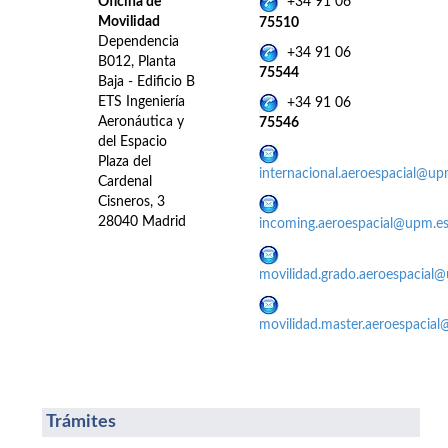
Oficina de
+34 91 06
Movilidad
75510
Dependencia
+34 91 06
B012, Planta
75544
Baja - Edificio B
ETS Ingeniería
+34 91 06
Aeronáutica y
75546
del Espacio
Plaza del
internacional.aeroespacial@up
Cardenal
Cisneros, 3
28040 Madrid
incoming.aeroespacial@upm.e
movilidad.grado.aeroespacial
movilidad.master.aeroespacia
Trámites