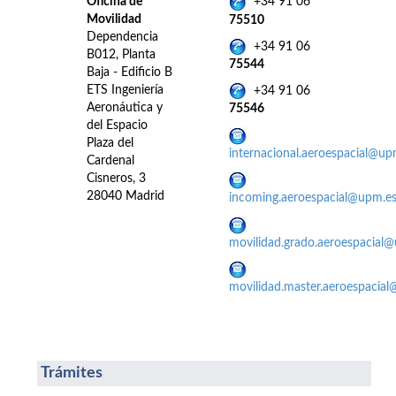
Oficina de
+34 91 06
Movilidad
75510
Dependencia
+34 91 06
B012, Planta
75544
Baja - Edificio B
ETS Ingeniería
+34 91 06
Aeronáutica y
75546
del Espacio
Plaza del
internacional.aeroespacial@up
Cardenal
Cisneros, 3
28040 Madrid
incoming.aeroespacial@upm.e
movilidad.grado.aeroespacial
movilidad.master.aeroespacia
Trámites