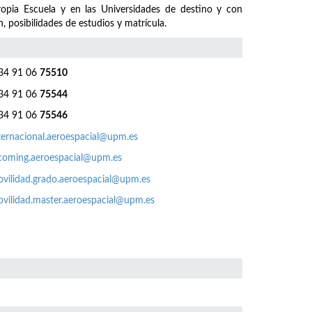
ropia Escuela y en las Universidades de destino y con
, posibilidades de estudios y matrícula.
4 91 06
75510
4 91 06
75544
4 91 06
75546
ternacional.aeroespacial@upm.es
coming.aeroespacial@upm.es
vilidad.grado.aeroespacial@upm.es
vilidad.master.aeroespacial@upm.es