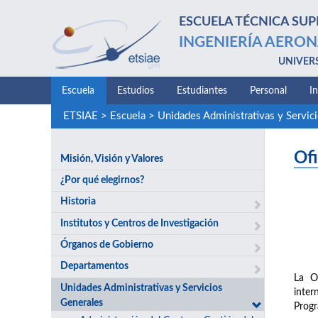
ESCUELA TÉCNICA SUP
INGENIERÍA AERON
UNIVER
Escuela
Estudios
Estudiantes
Personal
I
ETSIAE
>
Escuela
>
Unidades Administrativas y Servic
Ofi
Misión, Visión y Valores
¿Por qué elegirnos?
Historia
Institutos y Centros de Investigación
Órganos de Gobierno
Departamentos
La Of
Unidades Administrativas y Servicios
inter
Generales
Progr