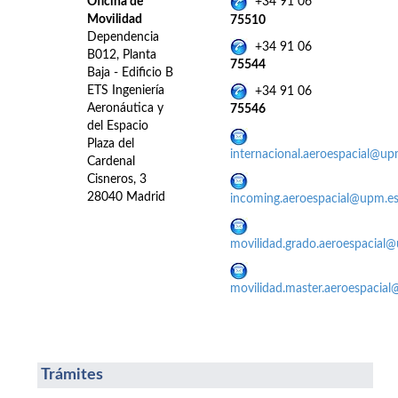
Oficina de
+34 91 06
Movilidad
75510
Dependencia
+34 91 06
B012, Planta
75544
Baja - Edificio B
ETS Ingeniería
+34 91 06
Aeronáutica y
75546
del Espacio
Plaza del
internacional.aeroespacial@up
Cardenal
Cisneros, 3
28040 Madrid
incoming.aeroespacial@upm.e
movilidad.grado.aeroespacial
movilidad.master.aeroespacia
Trámites