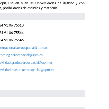
ropia Escuela y en las Universidades de destino y con
, posibilidades de estudios y matrícula.
4 91 06
75510
4 91 06
75544
4 91 06
75546
ternacional.aeroespacial@upm.es
coming.aeroespacial@upm.es
vilidad.grado.aeroespacial@upm.es
vilidad.master.aeroespacial@upm.es