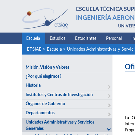
ESCUELA TÉCNICA SUP
INGENIERÍA AERON
UNIVER
Escuela
Estudios
Estudiantes
Personal
I
ETSIAE
>
Escuela
>
Unidades Administrativas y Servic
Ofi
Misión, Visión y Valores
¿Por qué elegirnos?
Historia
Institutos y Centros de Investigación
Órganos de Gobierno
Departamentos
La Of
Unidades Administrativas y Servicios
inter
Generales
Progr