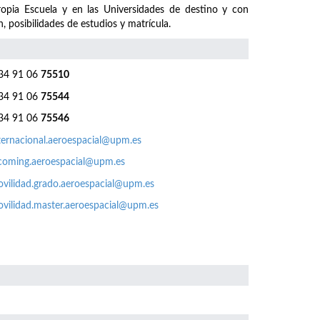
ropia Escuela y en las Universidades de destino y con
, posibilidades de estudios y matrícula.
4 91 06
75510
4 91 06
75544
4 91 06
75546
ternacional.aeroespacial@upm.es
coming.aeroespacial@upm.es
vilidad.grado.aeroespacial@upm.es
vilidad.master.aeroespacial@upm.es