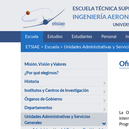
ESCUELA TÉCNICA SUP
INGENIERÍA AERON
UNIVER
Escuela
Estudios
Estudiantes
Personal
I
ETSIAE
>
Escuela
>
Unidades Administrativas y Servic
Ofi
Misión, Visión y Valores
¿Por qué elegirnos?
Historia
Institutos y Centros de Investigación
Órganos de Gobierno
Departamentos
La Of
Unidades Administrativas y Servicios
inter
Generales
Progr