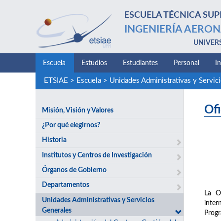
ESCUELA TÉCNICA SUP
INGENIERÍA AERON
UNIVER
Escuela
Estudios
Estudiantes
Personal
I
ETSIAE
>
Escuela
>
Unidades Administrativas y Servic
Ofi
Misión, Visión y Valores
¿Por qué elegirnos?
Historia
Institutos y Centros de Investigación
Órganos de Gobierno
Departamentos
La Of
Unidades Administrativas y Servicios
inter
Generales
Progr