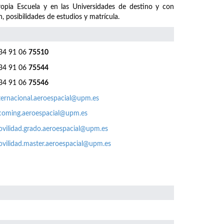
ropia Escuela y en las Universidades de destino y con
, posibilidades de estudios y matrícula.
4 91 06
75510
4 91 06
75544
4 91 06
75546
ternacional.aeroespacial@upm.es
coming.aeroespacial@upm.es
vilidad.grado.aeroespacial@upm.es
vilidad.master.aeroespacial@upm.es