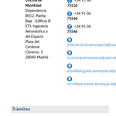
Oficina de
+34 91 06
Movilidad
75510
Dependencia
+34 91 06
B012, Planta
75544
Baja - Edificio B
ETS Ingeniería
+34 91 06
Aeronáutica y
75546
del Espacio
Plaza del
internacional.aeroespacial@up
Cardenal
Cisneros, 3
28040 Madrid
incoming.aeroespacial@upm.e
movilidad.grado.aeroespacial
movilidad.master.aeroespacia
Trámites