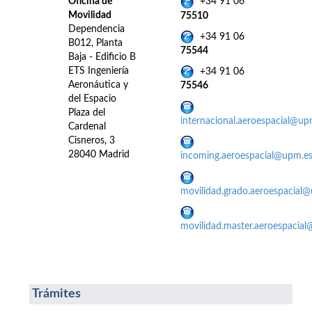
Oficina de
+34 91 06
Movilidad
75510
Dependencia
+34 91 06
B012, Planta
75544
Baja - Edificio B
ETS Ingeniería
+34 91 06
Aeronáutica y
75546
del Espacio
Plaza del
internacional.aeroespacial@up
Cardenal
Cisneros, 3
28040 Madrid
incoming.aeroespacial@upm.e
movilidad.grado.aeroespacial
movilidad.master.aeroespacia
Trámites