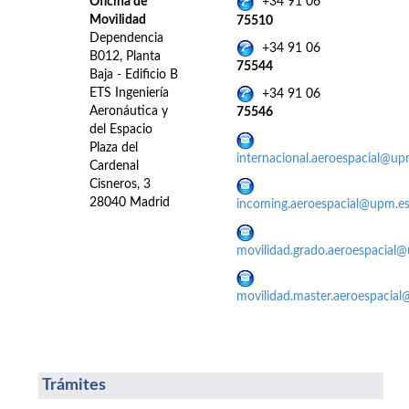
Oficina de
+34 91 06
Movilidad
75510
Dependencia
+34 91 06
B012, Planta
75544
Baja - Edificio B
ETS Ingeniería
+34 91 06
Aeronáutica y
75546
del Espacio
Plaza del
internacional.aeroespacial@up
Cardenal
Cisneros, 3
28040 Madrid
incoming.aeroespacial@upm.e
movilidad.grado.aeroespacial
movilidad.master.aeroespacia
Trámites