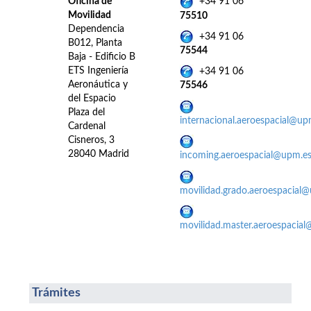
Oficina de
+34 91 06
Movilidad
75510
Dependencia
+34 91 06
B012, Planta
75544
Baja - Edificio B
ETS Ingeniería
+34 91 06
Aeronáutica y
75546
del Espacio
Plaza del
internacional.aeroespacial@up
Cardenal
Cisneros, 3
28040 Madrid
incoming.aeroespacial@upm.e
movilidad.grado.aeroespacial
movilidad.master.aeroespacia
Trámites