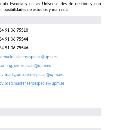
ropia Escuela y en las Universidades de destino y con
, posibilidades de estudios y matrícula.
4 91 06
75510
4 91 06
75544
4 91 06
75546
ternacional.aeroespacial@upm.es
coming.aeroespacial@upm.es
vilidad.grado.aeroespacial@upm.es
vilidad.master.aeroespacial@upm.es