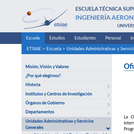
ESCUELA TÉCNICA SUP
INGENIERÍA AERON
UNIVER
Escuela
Estudios
Estudiantes
Personal
I
ETSIAE
>
Escuela
>
Unidades Administrativas y Servic
Ofi
Misión, Visión y Valores
¿Por qué elegirnos?
Historia
Institutos y Centros de Investigación
Órganos de Gobierno
Departamentos
La Of
Unidades Administrativas y Servicios
inter
Generales
Progr