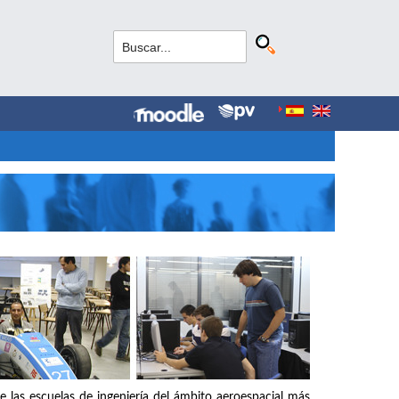
e las escuelas de ingeniería del ámbito aeroespacial más