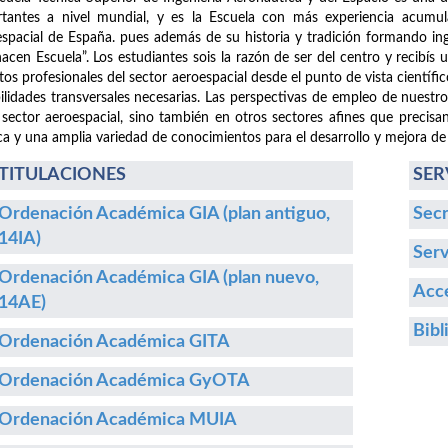
tantes a nivel mundial, y es la Escuela con más experiencia acumula
spacial de España. pues además de su historia y tradición formando i
hacen Escuela”. Los estudiantes sois la razón de ser del centro y recibís
etos profesionales del sector aeroespacial desde el punto de vista cientí
ilidades transversales necesarias. Las perspectivas de empleo de nuestr
 sector aeroespacial, sino también en otros sectores afines que precisa
ca y una amplia variedad de conocimientos para el desarrollo y mejora de
TITULACIONES
SER
Ordenación Académica GIA (plan antiguo,
Secr
14IA)
Serv
Ordenación Académica GIA (plan nuevo,
Acce
14AE)
Bibl
Ordenación Académica GITA
Ordenación Académica GyOTA
Ordenación Académica MUIA