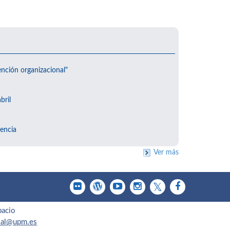
ención organizacional"
bril
encia
Ver más
pacio
cial@upm.es