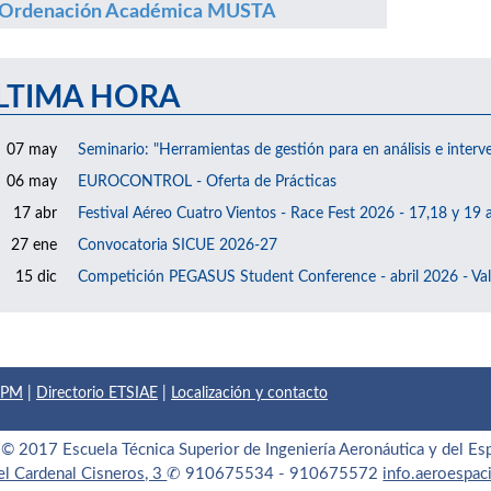
Ordenación Académica MUSTA
LTIMA HORA
07 may
Seminario: "Herramientas de gestión para en análisis e interv
06 may
EUROCONTROL - Oferta de Prácticas
17 abr
Festival Aéreo Cuatro Vientos - Race Fest 2026 - 17,18 y 19 a
27 ene
Convocatoria SICUE 2026-27
15 dic
Competición PEGASUS Student Conference - abril 2026 - Val
 UPM
|
Directorio ETSIAE
|
Localización y contacto
© 2017 Escuela Técnica Superior de Ingeniería Aeronáutica y del Es
el Cardenal Cisneros, 3
✆ 910675534 - 910675572
info.aeroespa