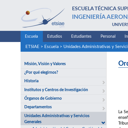
ESCUELA TÉCNICA SUP
INGENIERÍA AERON
UNIVER
Escuela
Estudios
Estudiantes
Personal
I
ETSIAE
>
Escuela
>
Unidades Administrativas y Servic
Or
Misión, Visión y Valores
¿Por qué elegirnos?
Historia
Institutos y Centros de Investigación
Órganos de Gobierno
Departamentos
La Se
Unidades Administrativas y Servicios
enseñ
Generales
Tribu