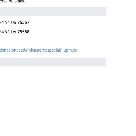
erva de aulas.
4 91 06
75557
4 91 06
75558
denacionacademica.aeroespacial@upm.es