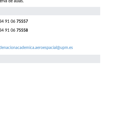
erva de aulas.
4 91 06
75557
4 91 06
75558
denacionacademica.aeroespacial@upm.es