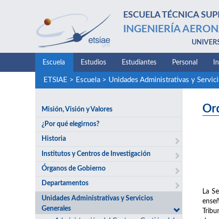
ESCUELA TÉCNICA SUP
INGENIERÍA AERON
UNIVER
Escuela
Estudios
Estudiantes
Personal
I
ETSIAE
>
Escuela
>
Unidades Administrativas y Servic
Or
Misión, Visión y Valores
¿Por qué elegirnos?
Historia
Institutos y Centros de Investigación
Órganos de Gobierno
Departamentos
La Se
Unidades Administrativas y Servicios
enseñ
Generales
Tribu