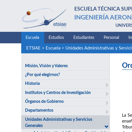
ESCUELA TÉCNICA SUP
INGENIERÍA AERON
UNIVER
Escuela
Estudios
Estudiantes
Personal
I
ETSIAE
>
Escuela
>
Unidades Administrativas y Servic
Or
Misión, Visión y Valores
¿Por qué elegirnos?
Historia
Institutos y Centros de Investigación
Órganos de Gobierno
Departamentos
La Se
Unidades Administrativas y Servicios
enseñ
Generales
Tribu