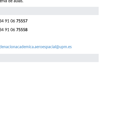
erva de aulas.
4 91 06
75557
4 91 06
75558
denacionacademica.aeroespacial@upm.es